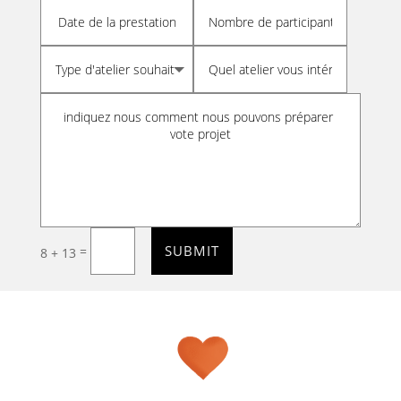
SUBMIT
=
8 + 13