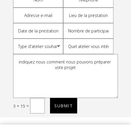
e
r
n
a
t
i
v
e
:
SUBMIT
=
3 + 15