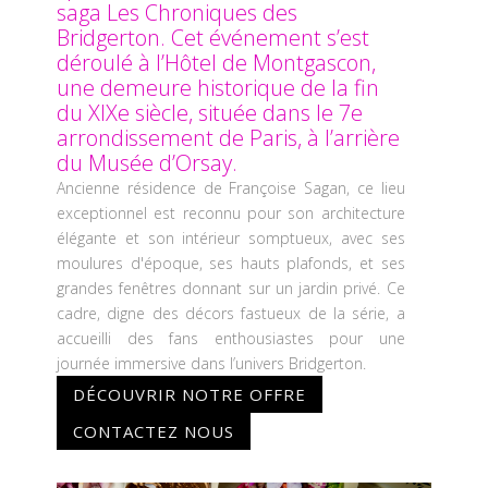
saga Les Chroniques des
Bridgerton. Cet événement s’est
déroulé à l’Hôtel de Montgascon,
une demeure historique de la fin
du XIXe siècle, située dans le 7e
arrondissement de Paris, à l’arrière
du Musée d’Orsay.
Ancienne résidence de Françoise Sagan, ce lieu
exceptionnel est reconnu pour son architecture
élégante et son intérieur somptueux, avec ses
moulures d'époque, ses hauts plafonds, et ses
grandes fenêtres donnant sur un jardin privé. Ce
cadre, digne des décors fastueux de la série, a
accueilli des fans enthousiastes pour une
journée immersive dans l’univers Bridgerton.
DÉCOUVRIR NOTRE OFFRE
CONTACTEZ NOUS