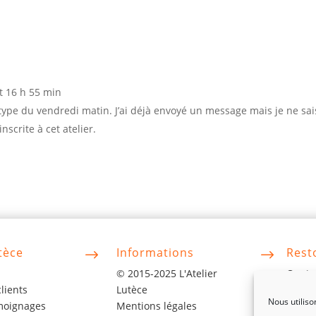
t 16 h 55 min
notype du vendredi matin. J’ai déjà envoyé un message mais je ne sa
nscrite à cet atelier.
tèce
Informations
Rest
$
$
© 2015-2025 L'Atelier
Conta
lients
Lutèce
contac
Nous utiliso
moignages
Mentions légales
06 63 