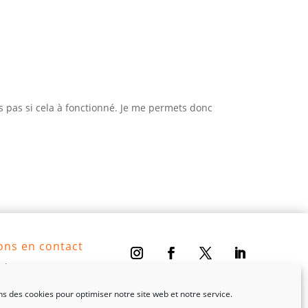
is pas si cela à fonctionné. Je me permets donc
ons en contact
ctez nous
t@latelierlutece.com
ns des cookies pour optimiser notre site web et notre service.
06 75 14