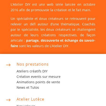
L’Atelier DIY est une web série lancée en octobre
2016 afin de promouvoir la création et le fait main.
Un spécialiste et deux créateurs se retrouvent pour
relever un défi autour d’une thématique. Coachés
par le spécialiste, les deux créateurs se challengent
autour de leurs créations respectives, de façon
amicale :
partage, découverte et échange de savoir-
faire
sont les valeurs de L’Atelier DIY.
Nos prestations
$
Ateliers créatifs DIY
Création events sur mesure
Animations points de vente
News et Tutos
Atelier Lutèce
$