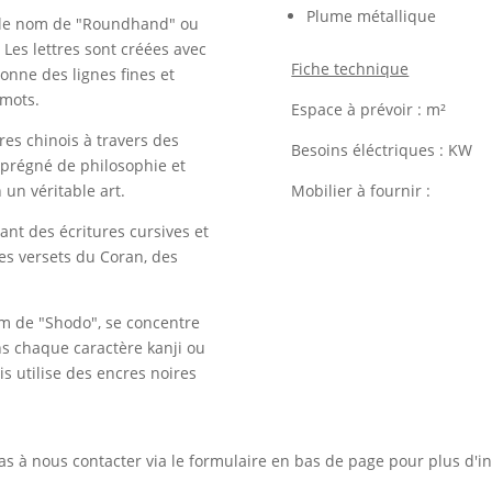
Plume métallique
s le nom de "Roundhand" ou
. Les lettres sont créées avec
Fiche technique
onne des lignes fines et
 mots.
Espace à prévoir : m²
res chinois à travers des
Besoins éléctriques : KW
mprégné de philosophie et
un véritable art.
Mobilier à fournir :
sant des écritures cursives et
es versets du Coran, des
om de "Shodo", se concentre
ns chaque caractère kanji ou
is utilise des encres noires
as à nous contacter via le formulaire en bas de page pour plus d'i