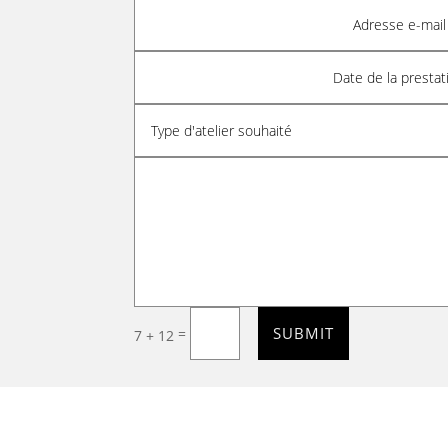
SUBMIT
=
7 + 12