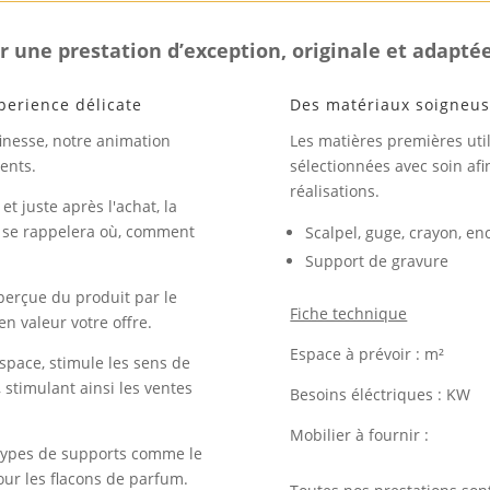
r une prestation d’exception, originale et adaptée
perience délicate
Des matériaux soigneu
inesse, notre animation
Les matières premières util
ents.
sélectionnées avec soin afi
réalisations.
et juste après l'achat, la
i se rappelera où, comment
Scalpel, guge, crayon, enc
Support de gravure
perçue du produit par le
Fiche technique
n valeur votre offre.
Espace à prévoir : m²
pace, stimule les sens de
, stimulant ainsi les ventes
Besoins éléctriques : KW
Mobilier à fournir :
 types de supports comme le
pour les flacons de parfum.