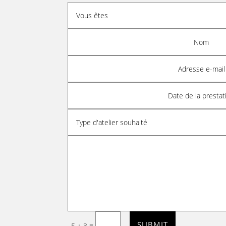
Alternative:
SUBMIT
=
5 + 3