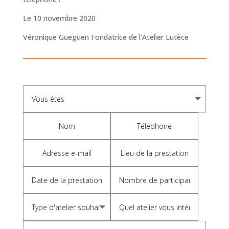
Le 10 novembre 2020
Véronique Gueguen Fondatrice de l'Atelier Lutèce
A
l
t
e
r
n
a
t
i
v
e
: