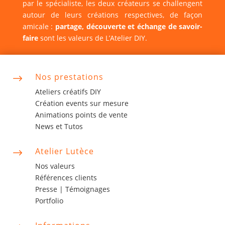
par le spécialiste, les deux créateurs se challengent
autour de leurs créations respectives, de façon
amicale :
partage, découverte et échange de savoir-
faire
sont les valeurs de L’Atelier DIY.
Nos prestations
$
Ateliers créatifs DIY
Création events sur mesure
Animations points de vente
News et Tutos
Atelier Lutèce
$
Nos valeurs
Références clients
Presse |
Témoignages
Portfolio